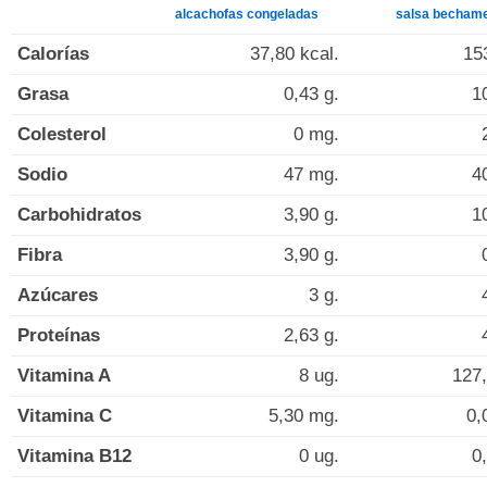
alcachofas congeladas
salsa bechame
Calorías
37,80 kcal.
15
Grasa
0,43 g.
1
Colesterol
0 mg.
Sodio
47 mg.
4
Carbohidratos
3,90 g.
1
Fibra
3,90 g.
Azúcares
3 g.
Proteínas
2,63 g.
Vitamina A
8 ug.
127,
Vitamina C
5,30 mg.
0,
Vitamina B12
0 ug.
0