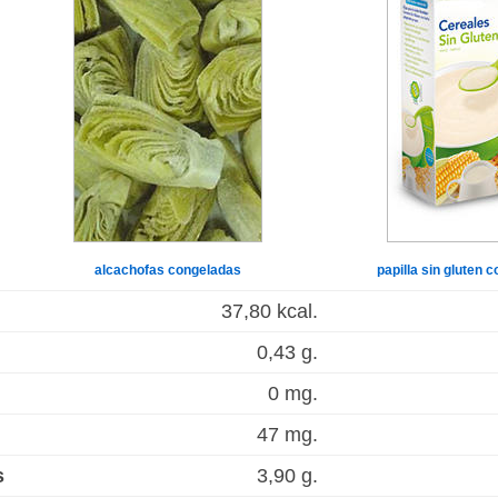
alcachofas congeladas
papilla sin gluten 
37,80 kcal.
0,43 g.
0 mg.
47 mg.
s
3,90 g.