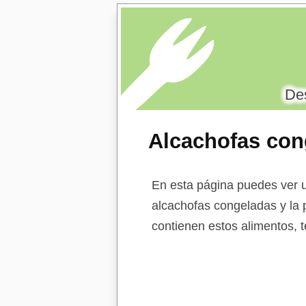
Des
Alcachofas cong
leche polvo
En esta página puedes ver u
alcachofas congeladas y la p
contienen estos alimentos, t