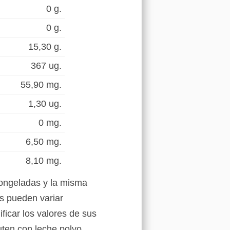
0 g.
0 g.
15,30 g.
367 ug.
55,90 mg.
1,30 ug.
0 mg.
6,50 mg.
8,10 mg.
congeladas y la misma
es pueden variar
ficar los valores de sus
luten con leche polvo