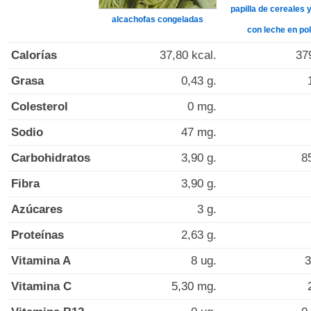
papilla de cereales y
alcachofas congeladas
con leche en po
Calorías
37,80 kcal.
37
Grasa
0,43 g.
Colesterol
0 mg.
Sodio
47 mg.
Carbohidratos
3,90 g.
8
Fibra
3,90 g.
Azúcares
3 g.
Proteínas
2,63 g.
Vitamina A
8 ug.
3
Vitamina C
5,30 mg.