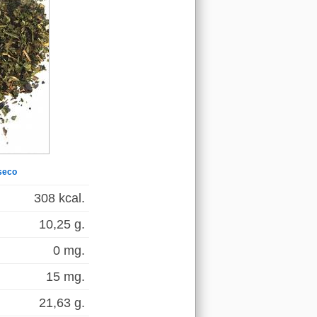
seco
308 kcal.
10,25 g.
0 mg.
15 mg.
21,63 g.