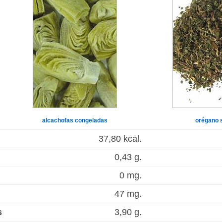
alcachofas congeladas
orégano 
37,80 kcal.
0,43 g.
0 mg.
47 mg.
s
3,90 g.