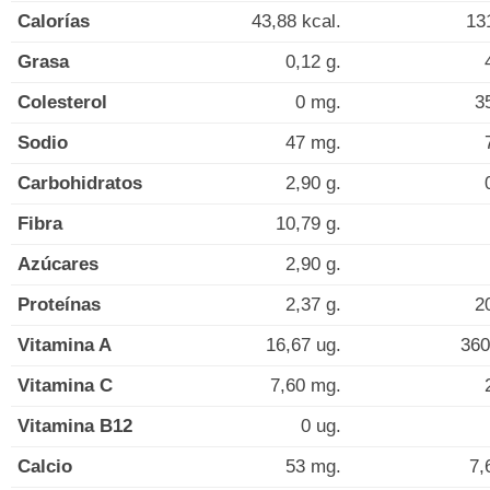
Calorías
43,88 kcal.
13
Grasa
0,12 g.
Colesterol
0 mg.
3
Sodio
47 mg.
Carbohidratos
2,90 g.
Fibra
10,79 g.
Azúcares
2,90 g.
Proteínas
2,37 g.
2
Vitamina A
16,67 ug.
360
Vitamina C
7,60 mg.
Vitamina B12
0 ug.
Calcio
53 mg.
7,