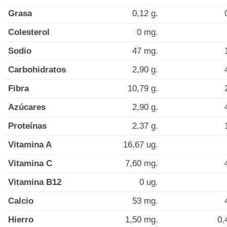
Grasa
0,12 g.
Colesterol
0 mg.
Sodio
47 mg.
Carbohidratos
2,90 g.
Fibra
10,79 g.
Azúcares
2,90 g.
Proteínas
2,37 g.
Vitamina A
16,67 ug.
Vitamina C
7,60 mg.
Vitamina B12
0 ug.
Calcio
53 mg.
Hierro
1,50 mg.
0,