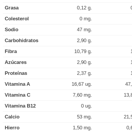
Grasa
0,12 g.
Colesterol
0 mg.
Sodio
47 mg.
Carbohidratos
2,90 g.
Fibra
10,79 g.
Azúcares
2,90 g.
Proteínas
2,37 g.
Vitamina A
16,67 ug.
47,
Vitamina C
7,60 mg.
13,
Vitamina B12
0 ug.
Calcio
53 mg.
21,
Hierro
1,50 mg.
0,