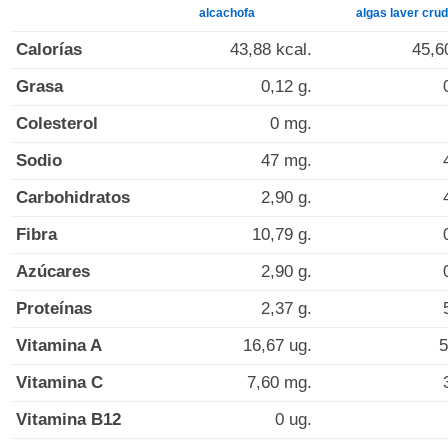
alcachofa
algas laver cru
Calorías
43,88 kcal.
45,6
Grasa
0,12 g.
Colesterol
0 mg.
Sodio
47 mg.
Carbohidratos
2,90 g.
Fibra
10,79 g.
Azúcares
2,90 g.
Proteínas
2,37 g.
Vitamina A
16,67 ug.
5
Vitamina C
7,60 mg.
Vitamina B12
0 ug.