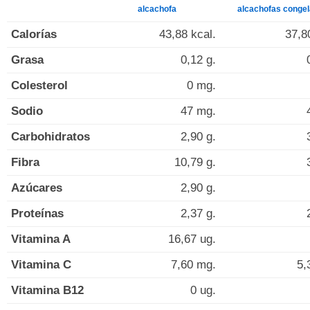
alcachofa
alcachofas conge
Calorías
43,88 kcal.
37,8
Grasa
0,12 g.
Colesterol
0 mg.
Sodio
47 mg.
Carbohidratos
2,90 g.
Fibra
10,79 g.
Azúcares
2,90 g.
Proteínas
2,37 g.
Vitamina A
16,67 ug.
Vitamina C
7,60 mg.
5,
Vitamina B12
0 ug.