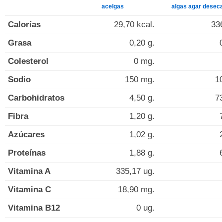
acelgas
algas agar desec
Calorías
29,70 kcal.
33
Grasa
0,20 g.
Colesterol
0 mg.
Sodio
150 mg.
1
Carbohidratos
4,50 g.
7
Fibra
1,20 g.
Azúcares
1,02 g.
Proteínas
1,88 g.
Vitamina A
335,17 ug.
Vitamina C
18,90 mg.
Vitamina B12
0 ug.