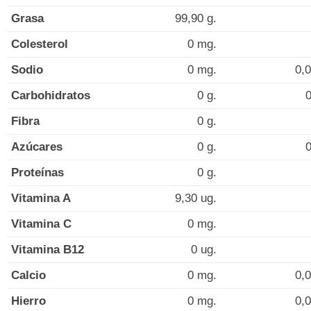
Grasa
99,90 g.
Colesterol
0 mg.
Sodio
0 mg.
0,
Carbohidratos
0 g.
0
Fibra
0 g.
Azúcares
0 g.
0
Proteínas
0 g.
Vitamina A
9,30 ug.
Vitamina C
0 mg.
Vitamina B12
0 ug.
Calcio
0 mg.
0,
Hierro
0 mg.
0,