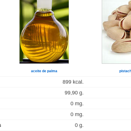
aceite de palma
pistac
899 kcal.
99,90 g.
0 mg.
0 mg.
s
0 g.