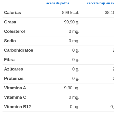
aceite de palma
cerveza baja en al
Calorías
899 kcal.
38,1
Grasa
99,90 g.
Colesterol
0 mg.
Sodio
0 mg.
Carbohidratos
0 g.
Fibra
0 g.
Azúcares
0 g.
Proteínas
0 g.
Vitamina A
9,30 ug.
Vitamina C
0 mg.
Vitamina B12
0 ug.
0