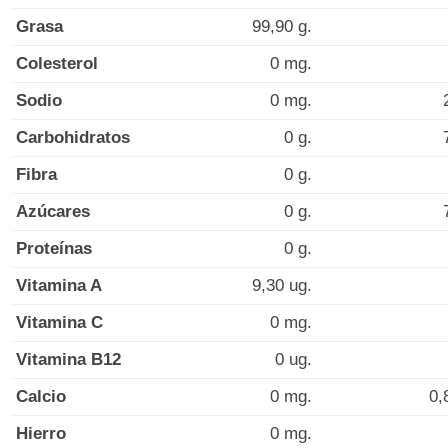
Grasa
99,90 g.
Colesterol
0 mg.
Sodio
0 mg.
Carbohidratos
0 g.
Fibra
0 g.
Azúcares
0 g.
Proteínas
0 g.
Vitamina A
9,30 ug.
Vitamina C
0 mg.
Vitamina B12
0 ug.
Calcio
0 mg.
0,
Hierro
0 mg.