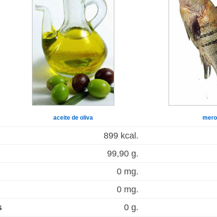
aceite de oliva
mero
899 kcal.
99,90 g.
0 mg.
0 mg.
s
0 g.