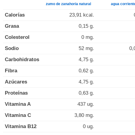
zumo de zanahoria natural
agua corrient
Calorías
23,91 kcal.
Grasa
0,15 g.
Colesterol
0 mg.
Sodio
52 mg.
0,
Carbohidratos
4,75 g.
Fibra
0,62 g.
Azúcares
4,75 g.
Proteínas
0,63 g.
Vitamina A
437 ug.
Vitamina C
3,80 mg.
Vitamina B12
0 ug.