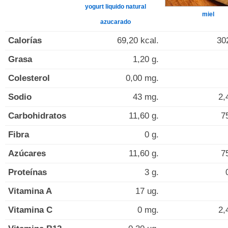
yogurt liquido natural
miel
azucarado
Calorías
69,20 kcal.
30
Grasa
1,20 g.
Colesterol
0,00 mg.
Sodio
43 mg.
2,
Carbohidratos
11,60 g.
7
Fibra
0 g.
Azúcares
11,60 g.
7
Proteínas
3 g.
Vitamina A
17 ug.
Vitamina C
0 mg.
2,