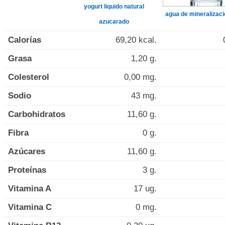
yogurt liquido natural
agua de mineralizaci
azucarado
Calorías
69,20 kcal.
Grasa
1,20 g.
Colesterol
0,00 mg.
Sodio
43 mg.
Carbohidratos
11,60 g.
Fibra
0 g.
Azúcares
11,60 g.
Proteínas
3 g.
Vitamina A
17 ug.
Vitamina C
0 mg.