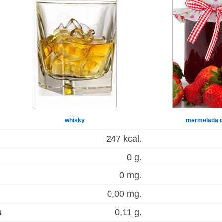
whisky
mermelada d
247 kcal.
0 g.
0 mg.
0,00 mg.
s
0,11 g.