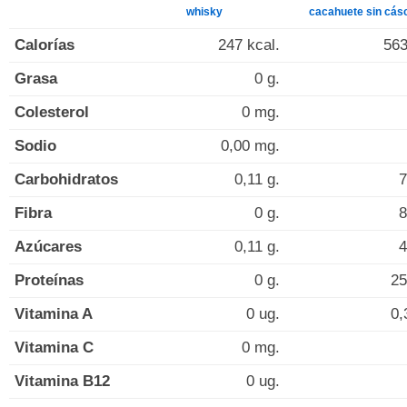
whisky
cacahuete sin cás
Calorías
247 kcal.
563
Grasa
0 g.
Colesterol
0 mg.
Sodio
0,00 mg.
Carbohidratos
0,11 g.
7
Fibra
0 g.
8
Azúcares
0,11 g.
4
Proteínas
0 g.
25
Vitamina A
0 ug.
0,
Vitamina C
0 mg.
Vitamina B12
0 ug.