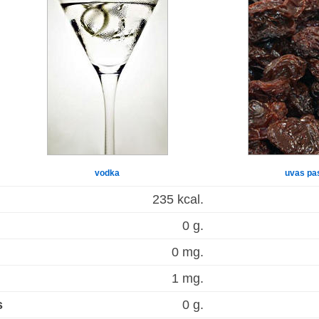
vodka
uvas pa
235 kcal.
0 g.
0 mg.
1 mg.
s
0 g.