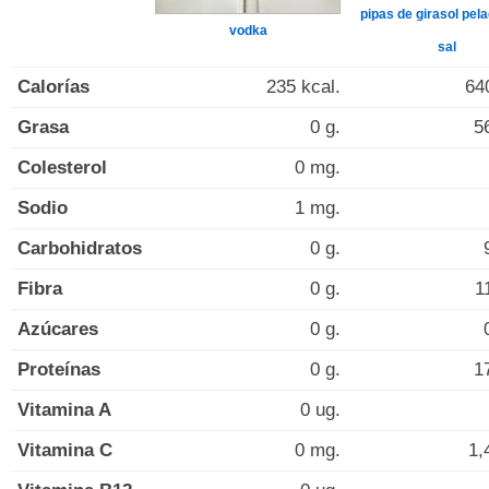
pipas de girasol pel
vodka
sal
Calorías
235 kcal.
64
Grasa
0 g.
5
Colesterol
0 mg.
Sodio
1 mg.
Carbohidratos
0 g.
Fibra
0 g.
1
Azúcares
0 g.
Proteínas
0 g.
1
Vitamina A
0 ug.
Vitamina C
0 mg.
1,