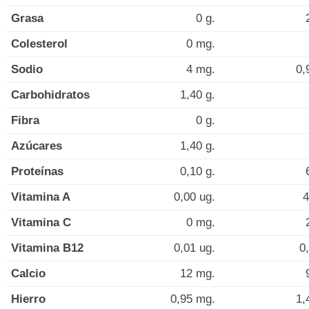
Grasa
0 g.
Colesterol
0 mg.
Sodio
4 mg.
0,
Carbohidratos
1,40 g.
Fibra
0 g.
Azúcares
1,40 g.
Proteínas
0,10 g.
Vitamina A
0,00 ug.
4
Vitamina C
0 mg.
Vitamina B12
0,01 ug.
0
Calcio
12 mg.
Hierro
0,95 mg.
1,