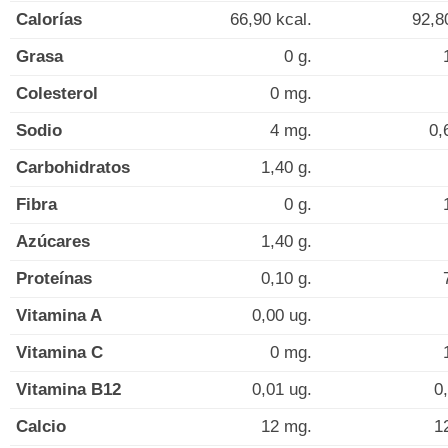
Calorías
66,90 kcal.
92,8
Grasa
0 g.
Colesterol
0 mg.
Sodio
4 mg.
0,
Carbohidratos
1,40 g.
Fibra
0 g.
Azúcares
1,40 g.
Proteínas
0,10 g.
Vitamina A
0,00 ug.
Vitamina C
0 mg.
Vitamina B12
0,01 ug.
0
Calcio
12 mg.
1