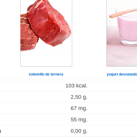
solomillo de ternera
yogurt desnatado
103 kcal.
2,50 g.
67 mg.
55 mg.
s
0,00 g.