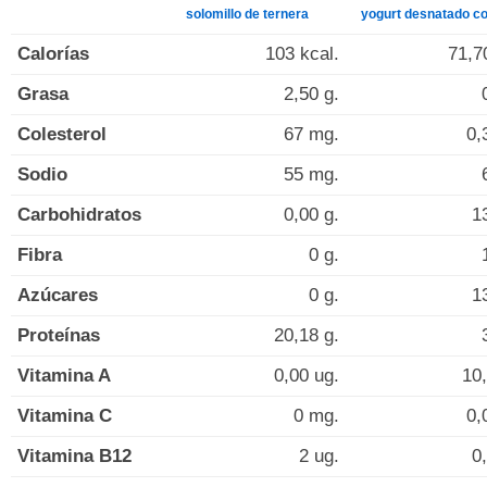
solomillo de ternera
yogurt desnatado co
Calorías
103 kcal.
71,7
Grasa
2,50 g.
Colesterol
67 mg.
0,
Sodio
55 mg.
Carbohidratos
0,00 g.
1
Fibra
0 g.
Azúcares
0 g.
1
Proteínas
20,18 g.
Vitamina A
0,00 ug.
10,
Vitamina C
0 mg.
0,
Vitamina B12
2 ug.
0