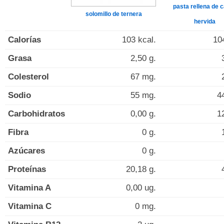
pasta rellena de 
solomillo de ternera
hervida
Calorías
103 kcal.
10
Grasa
2,50 g.
Colesterol
67 mg.
Sodio
55 mg.
4
Carbohidratos
0,00 g.
1
Fibra
0 g.
Azúcares
0 g.
Proteínas
20,18 g.
Vitamina A
0,00 ug.
Vitamina C
0 mg.