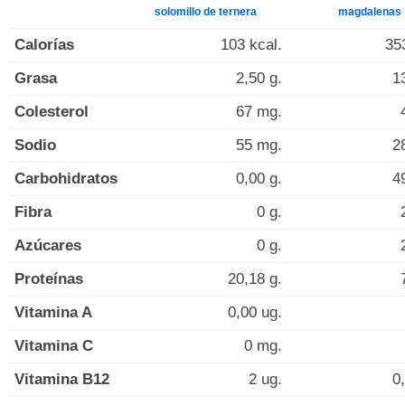
solomillo de ternera
magdalenas
Calorías
103 kcal.
35
Grasa
2,50 g.
1
Colesterol
67 mg.
Sodio
55 mg.
2
Carbohidratos
0,00 g.
4
Fibra
0 g.
Azúcares
0 g.
Proteínas
20,18 g.
Vitamina A
0,00 ug.
Vitamina C
0 mg.
Vitamina B12
2 ug.
0