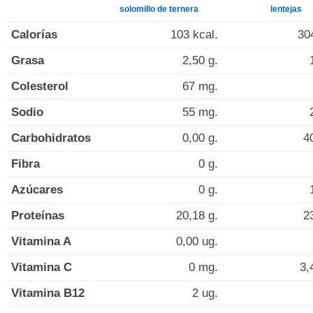
solomillo de ternera
lentejas
Calorías
103 kcal.
30
Grasa
2,50 g.
Colesterol
67 mg.
Sodio
55 mg.
Carbohidratos
0,00 g.
4
Fibra
0 g.
Azúcares
0 g.
Proteínas
20,18 g.
2
Vitamina A
0,00 ug.
Vitamina C
0 mg.
3,
Vitamina B12
2 ug.