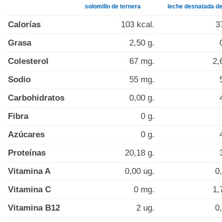
solomillo de ternera
leche desnatada d
Calorías
103 kcal.
3
Grasa
2,50 g.
Colesterol
67 mg.
2,
Sodio
55 mg.
Carbohidratos
0,00 g.
Fibra
0 g.
Azúcares
0 g.
Proteínas
20,18 g.
Vitamina A
0,00 ug.
0
Vitamina C
0 mg.
1,
Vitamina B12
2 ug.
0