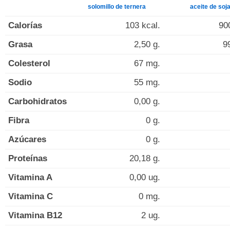
solomillo de ternera
aceite de soj
Calorías
103 kcal.
90
Grasa
2,50 g.
9
Colesterol
67 mg.
Sodio
55 mg.
Carbohidratos
0,00 g.
Fibra
0 g.
Azúcares
0 g.
Proteínas
20,18 g.
Vitamina A
0,00 ug.
Vitamina C
0 mg.
Vitamina B12
2 ug.