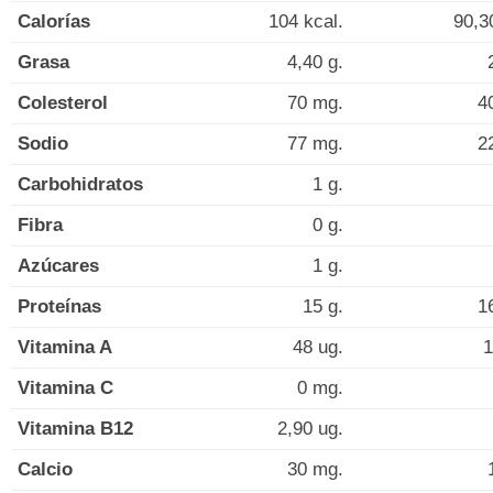
Calorías
104 kcal.
90,3
Grasa
4,40 g.
Colesterol
70 mg.
4
Sodio
77 mg.
2
Carbohidratos
1 g.
Fibra
0 g.
Azúcares
1 g.
Proteínas
15 g.
1
Vitamina A
48 ug.
1
Vitamina C
0 mg.
Vitamina B12
2,90 ug.
Calcio
30 mg.