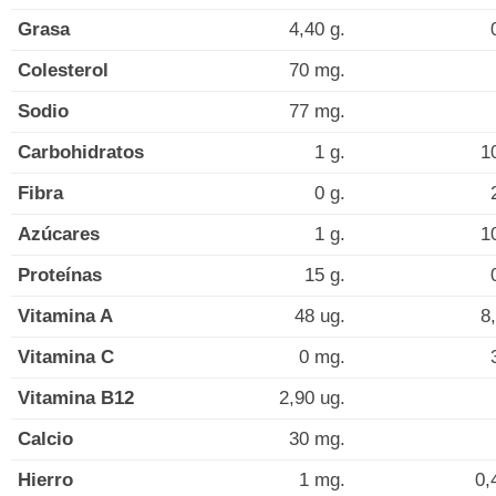
Grasa
4,40 g.
Colesterol
70 mg.
Sodio
77 mg.
Carbohidratos
1 g.
1
Fibra
0 g.
Azúcares
1 g.
1
Proteínas
15 g.
Vitamina A
48 ug.
8
Vitamina C
0 mg.
Vitamina B12
2,90 ug.
Calcio
30 mg.
Hierro
1 mg.
0,