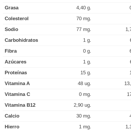
Grasa
4,40 g.
Colesterol
70 mg.
Sodio
77 mg.
1,
Carbohidratos
1 g.
Fibra
0 g.
Azúcares
1 g.
Proteínas
15 g.
Vitamina A
48 ug.
13,
Vitamina C
0 mg.
1
Vitamina B12
2,90 ug.
Calcio
30 mg.
Hierro
1 mg.
1,