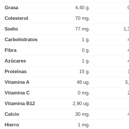
Grasa
4,40 g.
Colesterol
70 mg.
Sodio
77 mg.
1,
Carbohidratos
1 g.
Fibra
0 g.
Azúcares
1 g.
Proteínas
15 g.
Vitamina A
48 ug.
3
Vitamina C
0 mg.
Vitamina B12
2,90 ug.
Calcio
30 mg.
Hierro
1 mg.