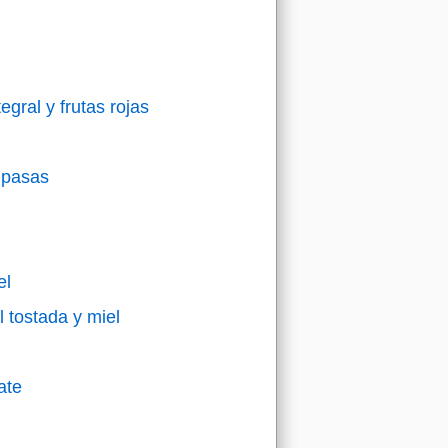
gral y frutas rojas
e pasas
el
 tostada y miel
ate