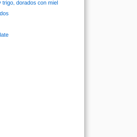
trigo, dorados con miel
ados
late