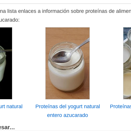
na lista enlaces a información sobre proteínas de alimen
zucarado:
rt natural
Proteínas del yogurt natural
Proteína
entero azucarado
sar...