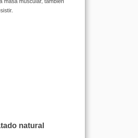
eva masa muscular, también
istir.
tado natural