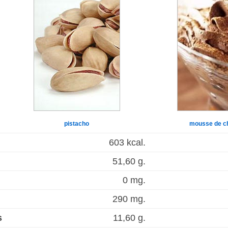
pistacho
mousse de c
603 kcal.
51,60 g.
0 mg.
290 mg.
s
11,60 g.