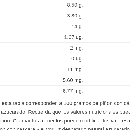
8,50 g.
3,80 g.
14 g.
1,67 ug.
2 mg.
0 ug.
11 mg.
5,60 mg.
6,77 mg.
e esta tabla corresponden a 100 gramos de piñon con cá
 azucarado. Recuerda que los valores nutricionales pue
ación. Cocinar los alimentos puede modificar los valores 
iñon con cáscara y el yogurt desnatado natural azucarado