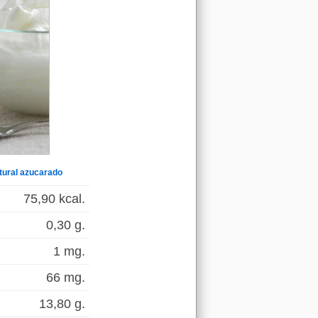
tural azucarado
75,90 kcal.
0,30 g.
1 mg.
66 mg.
13,80 g.