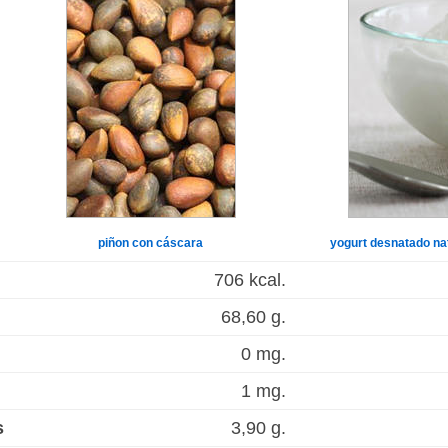
piñon con cáscara
yogurt desnatado na
706 kcal.
68,60 g.
0 mg.
1 mg.
s
3,90 g.