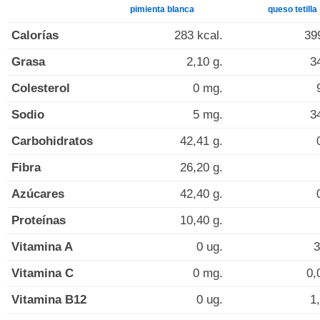
pimienta blanca
queso tetilla
Calorías
283 kcal.
39
Grasa
2,10 g.
3
Colesterol
0 mg.
Sodio
5 mg.
3
Carbohidratos
42,41 g.
Fibra
26,20 g.
Azúcares
42,40 g.
Proteínas
10,40 g.
Vitamina A
0 ug.
3
Vitamina C
0 mg.
0,
Vitamina B12
0 ug.
1