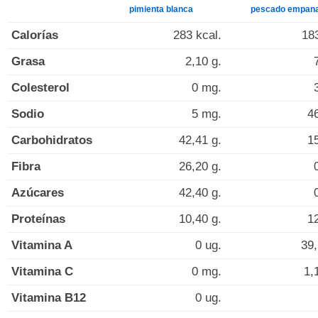
pimienta blanca
pescado empan
Calorías
283 kcal.
183
Grasa
2,10 g.
Colesterol
0 mg.
Sodio
5 mg.
4
Carbohidratos
42,41 g.
15
Fibra
26,20 g.
Azúcares
42,40 g.
Proteínas
10,40 g.
12
Vitamina A
0 ug.
39,
Vitamina C
0 mg.
1,
Vitamina B12
0 ug.