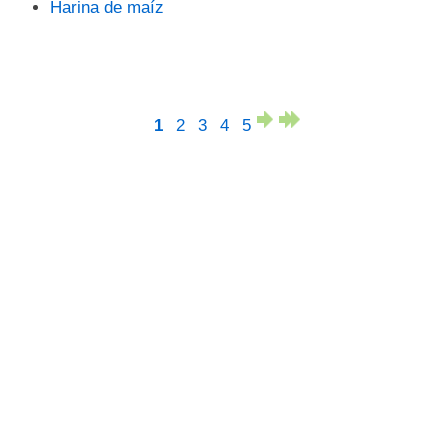
Harina de maíz
1
2
3
4
5