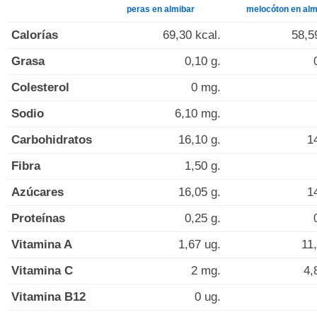
peras en almibar
melocóton en alm
Calorías
69,30 kcal.
58,5
Grasa
0,10 g.
Colesterol
0 mg.
Sodio
6,10 mg.
Carbohidratos
16,10 g.
1
Fibra
1,50 g.
Azúcares
16,05 g.
1
Proteínas
0,25 g.
Vitamina A
1,67 ug.
11
Vitamina C
2 mg.
4,
Vitamina B12
0 ug.