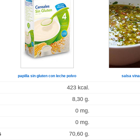
papilla sin gluten con leche polvo
salsa vina
423 kcal.
8,30 g.
0 mg.
0 mg.
s
70,60 g.