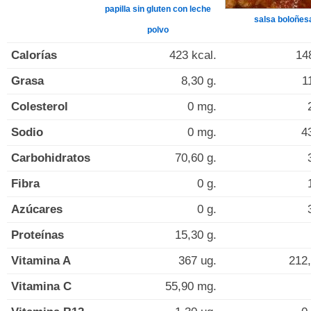
papilla sin gluten con leche
salsa boloñes
polvo
Calorías
423 kcal.
14
Grasa
8,30 g.
1
Colesterol
0 mg.
Sodio
0 mg.
4
Carbohidratos
70,60 g.
Fibra
0 g.
Azúcares
0 g.
Proteínas
15,30 g.
Vitamina A
367 ug.
212,
Vitamina C
55,90 mg.