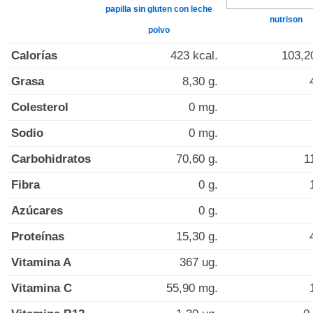
papilla sin gluten con leche
nutrison
polvo
Calorías
423 kcal.
103,2
Grasa
8,30 g.
Colesterol
0 mg.
Sodio
0 mg.
Carbohidratos
70,60 g.
1
Fibra
0 g.
Azúcares
0 g.
Proteínas
15,30 g.
Vitamina A
367 ug.
Vitamina C
55,90 mg.