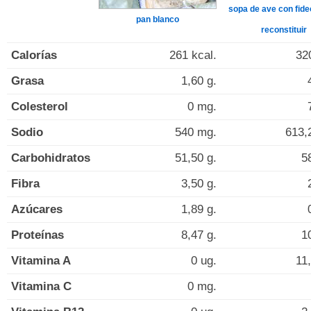
sopa de ave con fide
pan blanco
reconstituir
Calorías
261 kcal.
32
Grasa
1,60 g.
Colesterol
0 mg.
Sodio
540 mg.
613,
Carbohidratos
51,50 g.
5
Fibra
3,50 g.
Azúcares
1,89 g.
Proteínas
8,47 g.
1
Vitamina A
0 ug.
11
Vitamina C
0 mg.