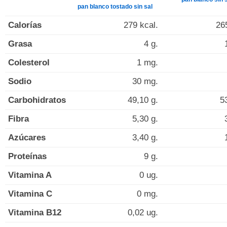
pan blanco tostado sin sal
Calorías
279 kcal.
26
Grasa
4 g.
Colesterol
1 mg.
Sodio
30 mg.
Carbohidratos
49,10 g.
5
Fibra
5,30 g.
Azúcares
3,40 g.
Proteínas
9 g.
Vitamina A
0 ug.
Vitamina C
0 mg.
Vitamina B12
0,02 ug.