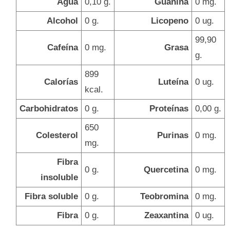
Agua
0,10 g.
Guanina
0 mg.
Alcohol
0 g.
Licopeno
0 ug.
99,90
Cafeína
0 mg.
Grasa
g.
899
Calorías
Luteína
0 ug.
kcal.
Carbohidratos
0 g.
Proteínas
0,00 g.
650
Colesterol
Purinas
0 mg.
mg.
Fibra
0 g.
Quercetina
0 mg.
insoluble
Fibra soluble
0 g.
Teobromina
0 mg.
Fibra
0 g.
Zeaxantina
0 ug.