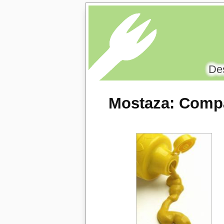
Des
Mostaza
: Compa